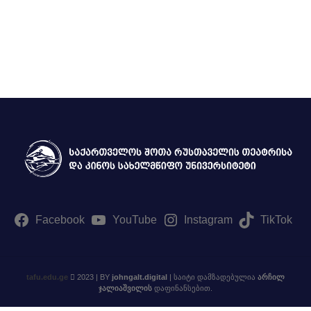
ტელე და სახელოვნებო მეცნიერებების, მედიისა და
ბზე აკადემიური თანამდებობის დასაკავებლად კონკურსის გამოცხად
მებზე
Facebook
YouTube
Instagram
TikTok
tafu.edu.ge
2023 | BY
johngalt.digital
| საიტი დამზადებულია
არჩილ
ჯალიაშვილის
დაფინანსებით.