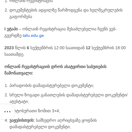
ონლაინ რეგისტრაცია
დოკუმენტების ადგილზე წარმოდგენა და ხელშეკრულების
ს
გაფორმება
I
ეტაპი
– ონლაინ რეგისტრაცია შესაძლებელია ჩვენს ვებ-
გვერდზე
tafu.edu.ge
ნო – ტელე და სახელოვნებო მეცნიერებების, მედიისა და
2023
წლის
6
სექტემბრის 12:00 საათიდან
1
2
სექტემბრის 18:00
ლტეტებზე აკადემიური თანამდებობის დასაკავებლად კონკურსის გამო
საათამდე.
ონლაინ
რეგისტრაციის
დროს ასატვირთი
საბუთების
ჩამონათვალი:
-2027
პირადობის დამადასტურებელი დოკუმენტი;
როგრამებზე
სრული ზოგადი განათლების დამადასტურებელი დოკუმენტი/
ატესტატი;
ფოტოსურათი ზომით 3×4;
ვაჟებისთვის:
სამხედრო აღრიცხვაზე ყოფნის
დამადასტურებელი დოკუმენტი;