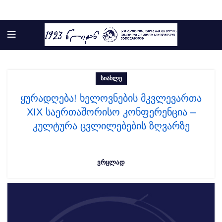
ᲡᲘᲐᲮᲚᲔ
ყურადღება! ხელოვნების მკვლევართა
XIX საერთაშორისო კონფერენცია –
კულტურა ცვლილებების ზღვარზე
ᲕᲠᲪᲚᲐᲓ