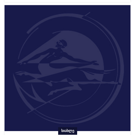
ᲡᲘᲐᲮᲚᲔ