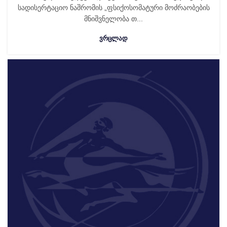
სადისერტაციო ნაშრომის „ფსიქოსომატური მოძრაობების
მნიშვნელობა თ...
ᲕᲠᲪᲚᲐᲓ