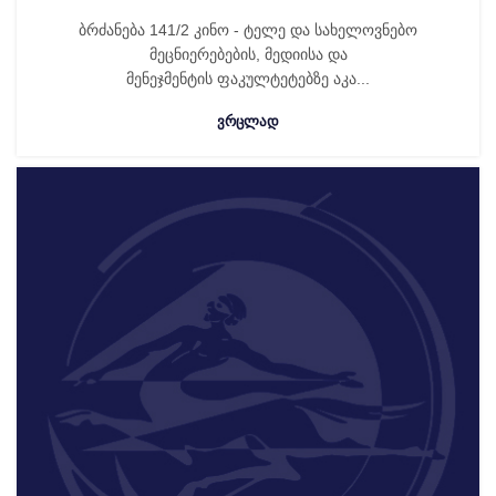
ბრძანება 141/2 კინო - ტელე და სახელოვნებო
მეცნიერებების, მედიისა და
მენეჯმენტის ფაკულტეტებზე აკა...
ᲕᲠᲪᲚᲐᲓ