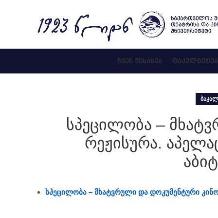
ᲩᲕᲔᲜ ᲨᲔᲡᲐᲮᲔᲑ
ᲤᲐᲙᲣᲚᲢᲔᲢᲔᲑ
ᲑᲐᲙᲐᲚ
სპეცილობა – მხატვ
რეჟისურა. აპელა
აბიტ
სპეცილობა – მხატვრული და დოკუმენტური კინო