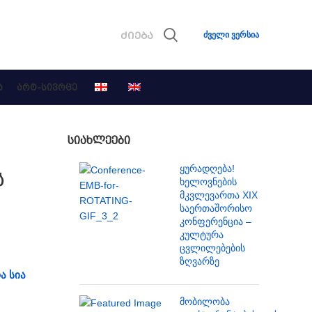
ძველი ვერსია
Ა
ᲐᲠᲢ-ᲡᲘᲕᲠᲪᲔ
ᲡᲘᲐᲮᲚᲔᲔᲑᲘ
ყურადღება!
ს
ხელოვნების
მკვლევართა XIX
საერთაშორისო
კონფერენცია –
კულტურა
ცვლილებების
ზღვარზე
ა სია
მობილობა