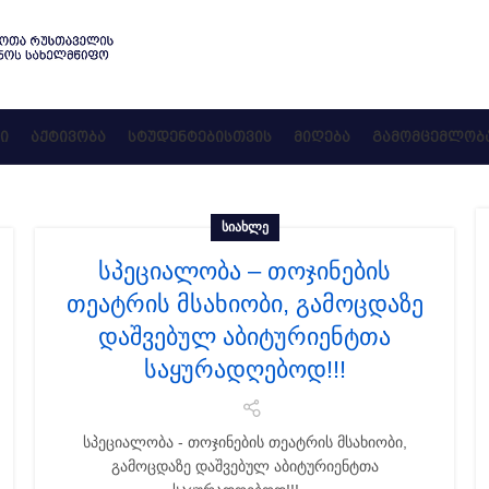
Ი
ᲐᲥᲢᲘᲕᲝᲑᲐ
ᲡᲢᲣᲓᲔᲜᲢᲔᲑᲘᲡᲗᲕᲘᲡ
ᲛᲘᲦᲔᲑᲐ
ᲒᲐᲛᲝᲛᲪᲔᲛᲚᲝᲑ
ᲡᲘᲐᲮᲚᲔ
სპეციალობა – თოჯინების
თეატრის მსახიობი, გამოცდაზე
დაშვებულ აბიტურიენტთა
საყურადღებოდ!!!
სპეციალობა - თოჯინების თეატრის მსახიობი,
გამოცდაზე დაშვებულ აბიტურიენტთა