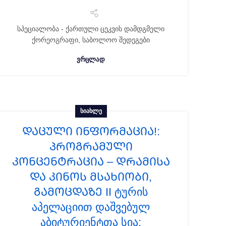
სპეციალობა - ქართული ცეკვის დამდგმელი
ქორეოგრაფი, საბოლოო შედეგები
ᲕᲠᲪᲚᲐᲓ
ᲡᲘᲐᲮᲚᲔ
ᲓᲐᲪᲣᲚᲘ ᲘᲜᲤᲝᲠᲛᲐᲪᲘᲐ!:
პროგრამული
კონცენტრაცია – დრამისა
და კინოს მსახიობი,
გამოცდაზე II ტურის
აპელაციით დაშვებულ
აბიტურიენტთა სია: