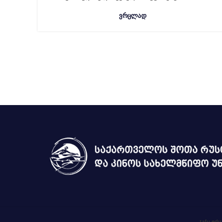
ᲕᲠᲪᲚᲐᲓ
tafu.edu