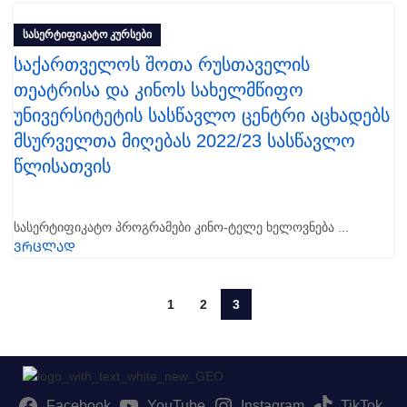
ᲡᲐᲡᲔᲠᲢᲘᲤᲘᲙᲐᲢᲝ ᲙᲣᲠᲡᲔᲑᲘ
საქართველოს შოთა რუსთაველის
თეატრისა და კინოს სახელმწიფო
უნივერსიტეტის სასწავლო ცენტრი აცხადებს
მსურველთა მიღებას 2022/23 სასწავლო
წლისათვის
სასერტიფიკატო პროგრამები კინო-ტელე ხელოვნება ...
ᲕᲠᲪᲚᲐᲓ
1
2
3
Facebook
YouTube
Instagram
TikTok