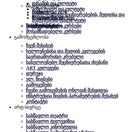
დრამის ფაკულტეტი
ბაკალავრიატი
კინო-ტელე ფაკულტეტი
სიახლე
სიახლე
მობილობა 2026
სახელოვნებო მეცნიერებების, მედიისა და
ზოგადი წესები
ზოგადი წესები
მობილობა. არქივი
მენეჯმენტის ფაკულტეტი
მაგისტრატურა
დოქტორანტურა
მობილობა
სასერტიფიკატო კურსები
მოსამზადებელი კურსები
გამომცემლობა
ჩვენ შესახებ
ხელოვნებისა და მედიის კვლევების
საერთაშორისო კრებული
სახელოვნებო მეცნიერებათა ძიებანი
ART კვლევები
დურუჯი
ელ. წიგნები
გამოცემები
ჩვენი გამოცემების ონლაინ შესყიდვა
ინსტრუქცია წიგნის პარამეტრების შესახებ
კონტაქტი
არტ-სივრცე
სასწავლო თეატრი
სასწავლო ტელევიზია
სასწავლო კინოსტუდია