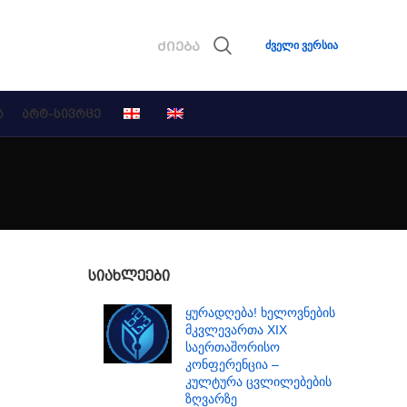
ძველი ვერსია
Ა
ᲐᲠᲢ-ᲡᲘᲕᲠᲪᲔ
ᲡᲘᲐᲮᲚᲔᲔᲑᲘ
ყურადღება! ხელოვნების
მკვლევართა XIX
საერთაშორისო
კონფერენცია –
კულტურა ცვლილებების
ზღვარზე