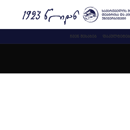
ᲩᲕᲔᲜ ᲨᲔᲡᲐᲮᲔᲑ
ᲤᲐᲙᲣᲚᲢᲔᲢᲔᲑ