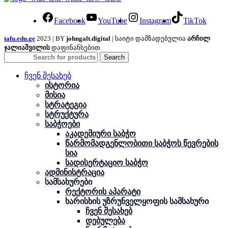
Facebook
YouTube
Instagram
TikTok
tafu.edu.ge
2023 | BY
johngalt.digital
| საიტი დამზადებულია
არჩილ
ჯალიაშვილის
დაფინანსებით.
Search
ჩვენ შესახებ
ისტორია
მისია
სტრატეგია
სტრუქტურა
საბჭოები
აკადემიური საბჭო
წარმომადგენლობითი საბჭოს წევრების
სია
სადისერტაციო საბჭო
ადმინისტრაცია
სამსახურები
რექტორის აპარატი
ხარისხის უზრუნველყოფის სამსახური
ჩვენ შესახებ
დებულება