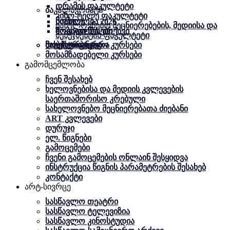
დრამის ფაკულტეტი
ბაკალავრიატი
კინო-ტელე ფაკულტეტი
სიახლე
სიახლე
მობილობა 2026
სახელოვნებო მეცნიერებების, მედიისა და
ზოგადი წესები
ზოგადი წესები
მობილობა. არქივი
მენეჯმენტის ფაკულტეტი
მაგისტრატურა
დოქტორანტურა
მობილობა
სასერტიფიკატო კურსები
მოსამზადებელი კურსები
გამომცემლობა
ჩვენ შესახებ
ხელოვნებისა და მედიის კვლევების
საერთაშორისო კრებული
სახელოვნებო მეცნიერებათა ძიებანი
ART კვლევები
დურუჯი
ელ. წიგნები
გამოცემები
ჩვენი გამოცემების ონლაინ შესყიდვა
ინსტრუქცია წიგნის პარამეტრების შესახებ
კონტაქტი
არტ-სივრცე
სასწავლო თეატრი
სასწავლო ტელევიზია
სასწავლო კინოსტუდია