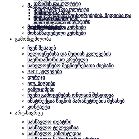
დრამის ფაკულტეტი
ბაკალავრიატი
კინო-ტელე ფაკულტეტი
სიახლე
სიახლე
მობილობა 2026
სახელოვნებო მეცნიერებების, მედიისა და
ზოგადი წესები
ზოგადი წესები
მობილობა. არქივი
მენეჯმენტის ფაკულტეტი
მაგისტრატურა
დოქტორანტურა
მობილობა
სასერტიფიკატო კურსები
მოსამზადებელი კურსები
გამომცემლობა
ჩვენ შესახებ
ხელოვნებისა და მედიის კვლევების
საერთაშორისო კრებული
სახელოვნებო მეცნიერებათა ძიებანი
ART კვლევები
დურუჯი
ელ. წიგნები
გამოცემები
ჩვენი გამოცემების ონლაინ შესყიდვა
ინსტრუქცია წიგნის პარამეტრების შესახებ
კონტაქტი
არტ-სივრცე
სასწავლო თეატრი
სასწავლო ტელევიზია
სასწავლო კინოსტუდია