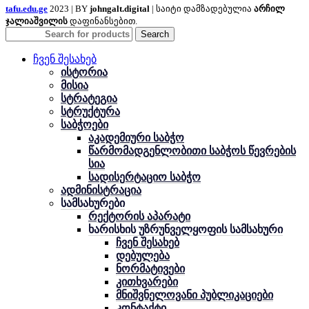
tafu.edu.ge
2023 | BY
johngalt.digital
| საიტი დამზადებულია
არჩილ
ჯალიაშვილის
დაფინანსებით.
Search
ჩვენ შესახებ
ისტორია
მისია
სტრატეგია
სტრუქტურა
საბჭოები
აკადემიური საბჭო
წარმომადგენლობითი საბჭოს წევრების
სია
სადისერტაციო საბჭო
ადმინისტრაცია
სამსახურები
რექტორის აპარატი
ხარისხის უზრუნველყოფის სამსახური
ჩვენ შესახებ
დებულება
ნორმატივები
კითხვარები
მნიშვნელოვანი პუბლიკაციები
კონტაქტი