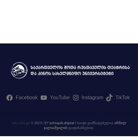
ტელე და სახელოვნებო მეცნიერებების, მედიისა და
ბზე აკადემიური თანამდებობის დასაკავებლად კონკურსის გამოცხად
მებზე
Facebook
YouTube
Instagram
TikTok
tafu.edu.ge
2023 | BY
johngalt.digital
| საიტი დამზადებულია
არჩილ
ჯალიაშვილის
დაფინანსებით.