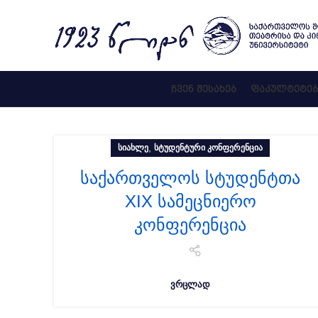
ᲩᲕᲔᲜ ᲨᲔᲡᲐᲮᲔᲑ
ᲤᲐᲙᲣᲚᲢᲔᲢᲔᲑ
,
ᲡᲘᲐᲮᲚᲔ
ᲡᲢᲣᲓᲔᲜᲢᲣᲠᲘ ᲙᲝᲜᲤᲔᲠᲔᲜᲪᲘᲐ
საქართველოს სტუდენტთა
XIX სამეცნიერო
კონფერენცია
ᲕᲠᲪᲚᲐᲓ