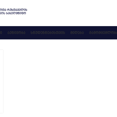
Ი
ᲐᲥᲢᲘᲕᲝᲑᲐ
ᲡᲢᲣᲓᲔᲜᲢᲔᲑᲘᲡᲗᲕᲘᲡ
ᲛᲘᲦᲔᲑᲐ
ᲒᲐᲛᲝᲛᲪᲔᲛᲚᲝᲑ