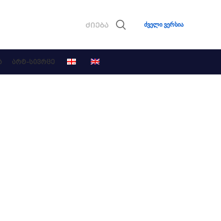
ძველი ვერსია
Ა
ᲐᲠᲢ-ᲡᲘᲕᲠᲪᲔ