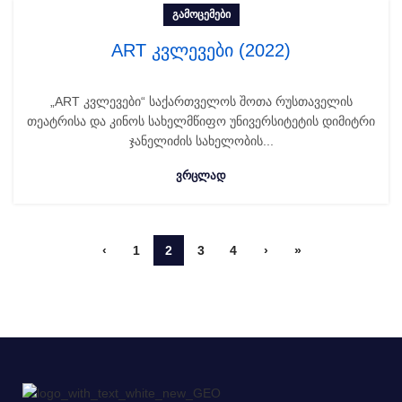
ᲒᲐᲛᲝᲪᲔᲛᲔᲑᲘ
ART კვლევები (2022)
„ART კვლევები“ საქართველოს შოთა რუსთაველის
თეატრისა და კინოს სახელმწიფო უნივერსიტეტის დიმიტრი
ჯანელიძის სახელობის...
ᲕᲠᲪᲚᲐᲓ
‹
1
2
3
4
›
»