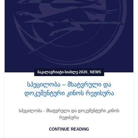
,
ᲑᲐᲙᲐᲚᲐᲕᲠᲘᲐᲢᲘ-ᲡᲘᲐᲮᲚᲔ 2026
NEWS
სპეცილობა – მხატვრული და
დოკუმენტური კინოს რეჟისურა
სპეცილობა - მხატვრული და დოკუმენტური კინოს
რეჟისურა
CONTINUE READING