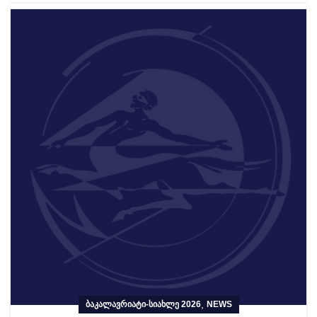
,
ᲑᲐᲙᲐᲚᲐᲕᲠᲘᲐᲢᲘ-ᲡᲘᲐᲮᲚᲔ 2026
NEWS