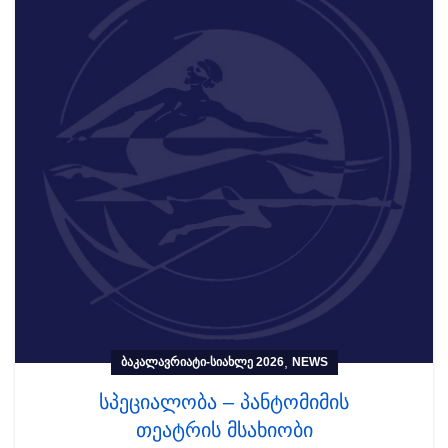
,
ᲑᲐᲙᲐᲚᲐᲕᲠᲘᲐᲢᲘ-ᲡᲘᲐᲮᲚᲔ 2026
NEWS
სპეციალობა – პანტომიმის
თეატრის მსახიობი