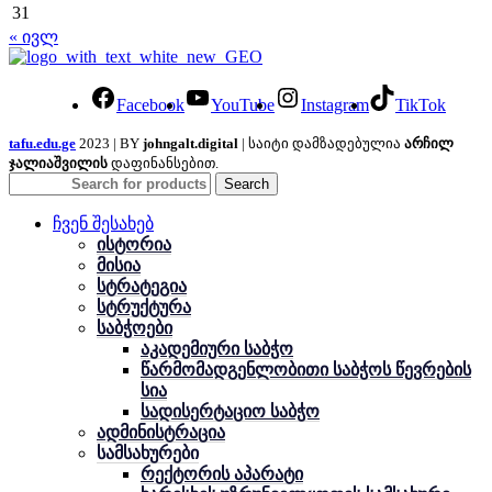
31
« ივლ
Facebook
YouTube
Instagram
TikTok
tafu.edu.ge
2023 | BY
johngalt.digital
| საიტი დამზადებულია
არჩილ
ჯალიაშვილის
დაფინანსებით.
Search
ჩვენ შესახებ
ისტორია
მისია
სტრატეგია
სტრუქტურა
საბჭოები
აკადემიური საბჭო
წარმომადგენლობითი საბჭოს წევრების
სია
სადისერტაციო საბჭო
ადმინისტრაცია
სამსახურები
რექტორის აპარატი