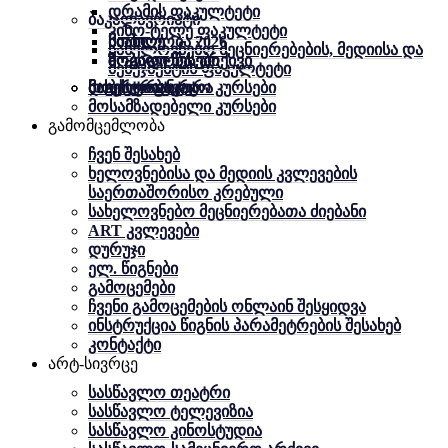
დრამის ფაკულტეტი
ბაკალავრიატი
კინო-ტელე ფაკულტეტი
სიახლე
სიახლე
მობილობა 2026
სახელოვნებო მეცნიერებების, მედიისა და
ზოგადი წესები
ზოგადი წესები
მობილობა. არქივი
მენეჯმენტის ფაკულტეტი
მაგისტრატურა
დოქტორანტურა
მობილობა
სასერტიფიკატო კურსები
მოსამზადებელი კურსები
გამომცემლობა
ჩვენ შესახებ
ხელოვნებისა და მედიის კვლევების
საერთაშორისო კრებული
სახელოვნებო მეცნიერებათა ძიებანი
ART კვლევები
დურუჯი
ელ. წიგნები
გამოცემები
ჩვენი გამოცემების ონლაინ შესყიდვა
ინსტრუქცია წიგნის პარამეტრების შესახებ
კონტაქტი
არტ-სივრცე
სასწავლო თეატრი
სასწავლო ტელევიზია
სასწავლო კინოსტუდია