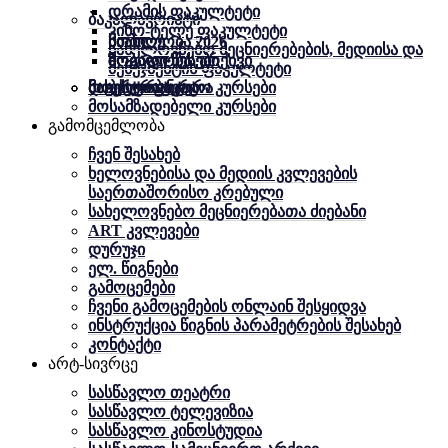
დრამის ფაკულტეტი
ბაკალავრიატი
კინო-ტელე ფაკულტეტი
სიახლე
სიახლე
მობილობა 2026
სახელოვნებო მეცნიერებების, მედიისა და
ზოგადი წესები
ზოგადი წესები
მობილობა. არქივი
მენეჯმენტის ფაკულტეტი
მაგისტრატურა
დოქტორანტურა
მობილობა
სასერტიფიკატო კურსები
მოსამზადებელი კურსები
გამომცემლობა
ჩვენ შესახებ
ხელოვნებისა და მედიის კვლევების
საერთაშორისო კრებული
სახელოვნებო მეცნიერებათა ძიებანი
ART კვლევები
დურუჯი
ელ. წიგნები
გამოცემები
ჩვენი გამოცემების ონლაინ შესყიდვა
ინსტრუქცია წიგნის პარამეტრების შესახებ
კონტაქტი
არტ-სივრცე
სასწავლო თეატრი
სასწავლო ტელევიზია
სასწავლო კინოსტუდია