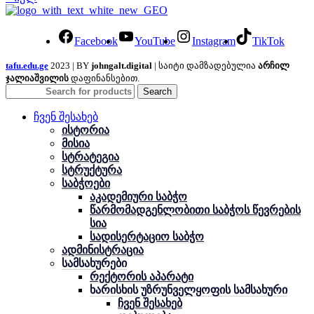
Facebook
YouTube
Instagram
TikTok
tafu.edu.ge
2023 | BY
johngalt.digital
| საიტი დამზადებულია
არჩილ
ჯალიაშვილის
დაფინანსებით.
Search
ჩვენ შესახებ
ისტორია
მისია
სტრატეგია
სტრუქტურა
საბჭოები
აკადემიური საბჭო
წარმომადგენლობითი საბჭოს წევრების
სია
სადისერტაციო საბჭო
ადმინისტრაცია
სამსახურები
რექტორის აპარატი
ხარისხის უზრუნველყოფის სამსახური
ჩვენ შესახებ