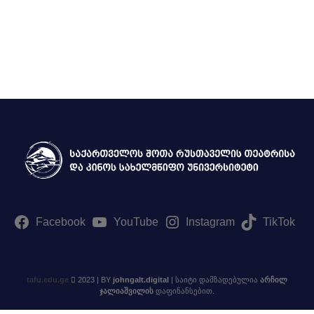
ტელე და სახელოვნებო მეცნიერებების, მედიისა და
ბზე აკადემიური თანამდებობის დასაკავებლად კონკურსის გამოცხად
მებზე
Facebook
YouTube
Instagram
TikTok
tafu.edu.ge
2023 | BY
johngalt.digital
| საიტი დამზადებულია
არჩილ
ჯალიაშვილის
დაფინანსებით.