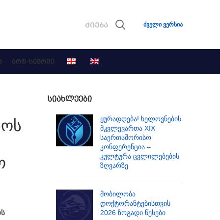
ძველი ვერსია
Ა
ᲐᲠᲢ-ᲡᲘᲕᲠᲪᲔ
ᲡᲘᲐᲮᲚᲔᲔᲑᲘ
ყურადღება! ხელოვნების
ნოს
მკვლევართა XIX
საერთაშორისო
კონფერენცია –
კულტურა ცვლილებების
ო
ზღვარზე
მობილობა
დოქტორანტებისთვის
ბს
2026 ზოგადი წესები