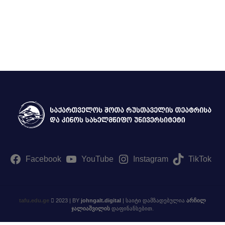
ტელე და სახელოვნებო მეცნიერებების, მედიისა და
ბზე აკადემიური თანამდებობის დასაკავებლად კონკურსის გამოცხად
მებზე
Facebook
YouTube
Instagram
TikTok
tafu.edu.ge
2023 | BY
johngalt.digital
| საიტი დამზადებულია
არჩილ
ჯალიაშვილის
დაფინანსებით.