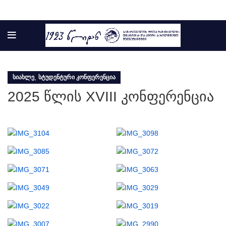
,
ᲡᲘᲐᲮᲚᲔ
ᲡᲢᲣᲓᲔᲜᲢᲣᲠᲘ ᲙᲝᲜᲤᲔᲠᲔᲜᲪᲘᲐ
2025 წლის XVIII კონფერენცია