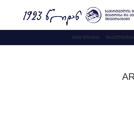
ᲩᲕᲔᲜ ᲨᲔᲡᲐᲮᲔᲑ
ᲤᲐᲙᲣᲚᲢᲔᲢᲔᲑ
AR