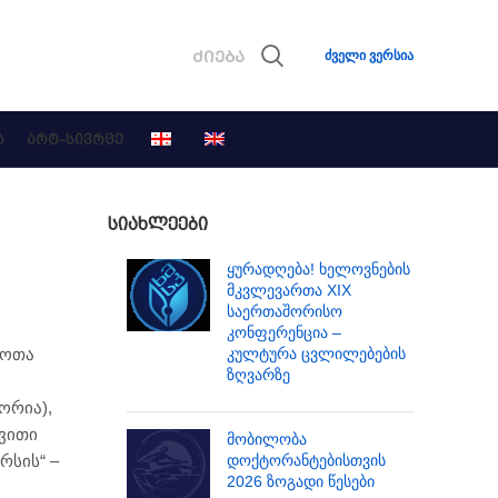
ძველი ვერსია
Ა
ᲐᲠᲢ-ᲡᲘᲕᲠᲪᲔ
ᲡᲘᲐᲮᲚᲔᲔᲑᲘ
ყურადღება! ხელოვნების
მკვლევართა XIX
საერთაშორისო
კონფერენცია –
კულტურა ცვლილებების
შოთა
ზღვარზე
ორია),
ვითი
მობილობა
დოქტორანტებისთვის
რსის“ –
2026 ზოგადი წესები