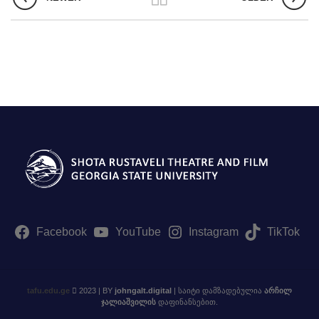
ტელე და სახელოვნებო მეცნიერებების, მედიისა და
ბზე აკადემიური თანამდებობის დასაკავებლად კონკურსის გამოცხად
მებზე
Facebook
YouTube
Instagram
TikTok
tafu.edu.ge
2023 | BY
johngalt.digital
| საიტი დამზადებულია
არჩილ
ჯალიაშვილის
დაფინანსებით.